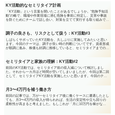
KY活動的なセミリタイア計画
「KY活動」という言葉を聞いたことがあるでしょうか。“危険予知活
動”の略で、職場や作業現場に潜む危険を事前に特定し、災害や事故
を防ぐためにチームで話し合い、対策を立てて実行する取り組みで
す。駐在中の今は行う機会がありませんが、本社勤務の頃は...
調子の良さも、リスクとして扱う：KY活動#3
しばらくサボっていたKY活動を、久しぶりに実施してみたいと思い
ます。今回のテーマは、調子が良い時の判断についてです。資産形成
が順調に進み、株価も好調に推移していると、セミリタイアまでの距
離が、思っていたよりも近く感じられる瞬間があるはずです...
セミリタイアと家族の理解：KY活動#2
前回のKY活動では、セミリタイア前の収入減について検討しまし
た。それから一カ月ほど時間が空いてしまいましたが、今回は第二回
として、セミリタイアKY活動を実施したいと思います。今回のテー
マは、「セミリタイアと家族の理解」についてです。独身の場...
月3〜4万円を補う働き方
前回の記事では、万が一セミリタイア後に働くケースに遭遇したとし
ても、月3〜4万円の収入が得られれば、生活の安定性や立ち回りの
柔軟性が高まると考えました。もしこれが「月に10万円を稼がなけ
ればならない」としたら、かなりのプレッシャーや絶望感を...