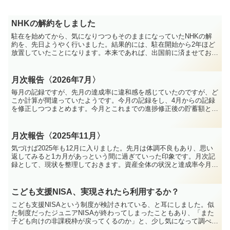
NHKの解約をしました
駐在を始めてから、気になりつつもそのままになっていたNHKの解
約を、先日ようやく行いました。結果的には、駐在開始から2年ほど
放置していたことになります。本来であれば、出国前に済ませておく
のがベターだったのだと思います。海外から解約する一番の...
月次報告〈2026年7月〉
毎月の記録ですが、先月の達成率に違和感を感じていたのですが、ど
こか計算が間違っていたようです。今月の記録をし、4月からの記録
を修正しつつまとめます。今月とこれまでの進捗修正後の貯蓄額と達
成率は下記のようになりました。貯蓄額は、月末の総資産か...
月次報告〈2025年11月〉
気づけば2025年も12月に入りました。先月は体調不良もあり、思い
返してみると1カ月があっという間に過ぎていった印象です。月次記
録として、現状を整理しておきます。資産全体の状況と達成率今月の
積立金額は500ユーロでした。Wise Stock...
こども支援NISA、実現されたら利用するか？
こども支援NISAという制度が検討されている、と耳にしました。似
た制度だったジュニアNISAが終わってしまったこともあり、「また
子ども向けの非課税枠が戻ってくるのか」と、少し気になって調べて
みました。まだ実現が確定した制度ではありませんが、...