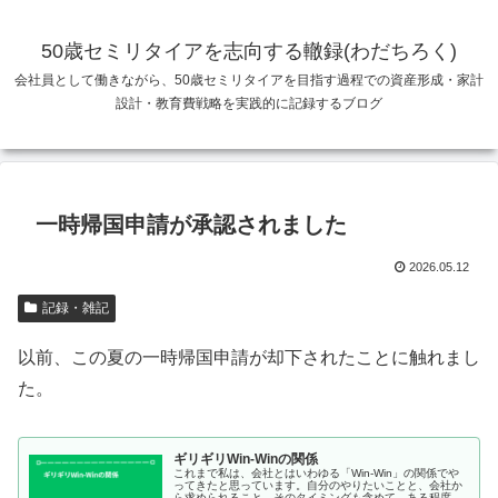
50歳セミリタイアを志向する轍録(わだちろく)
会社員として働きながら、50歳セミリタイアを目指す過程での資産形成・家計
設計・教育費戦略を実践的に記録するブログ
一時帰国申請が承認されました
2026.05.12
記録・雑記
以前、この夏の一時帰国申請が却下されたことに触れまし
た。
ギリギリWin-Winの関係
これまで私は、会社とはいわゆる「Win-Win」の関係でや
ってきたと思っています。自分のやりたいことと、会社か
ら求められること、そのタイミングも含めて、ある程度う