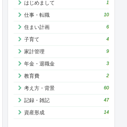
1
はじめまして
10
仕事・転職
6
住まい計画
4
子育て
9
家計管理
3
年金・退職金
2
教育費
60
考え方・背景
47
記録・雑記
14
資産形成