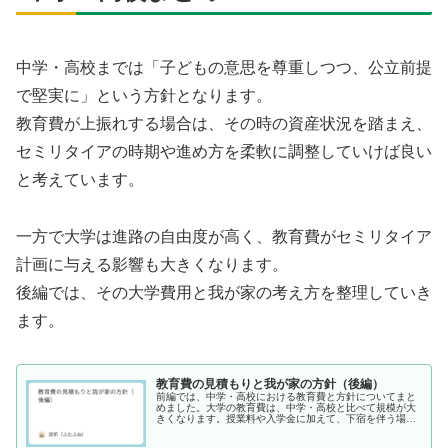
中学・高校までは「子どもの意思を尊重しつつ、公立前提
で堅実に」という方針となります。
教育費が上振れする場合は、その時の資産状況を踏まえ、
セミリタイアの時期や進め方を柔軟に調整していけば良い
と考えています。
一方で大学は進路の自由度が高く、教育費がセミリタイア
計画に与える影響も大きくなります。
後編では、その大学費用と我が家の考え方を整理していき
ます。
教育費の見積もりと我が家の方針（後編）
前編では、中学・高校における教育費と方針についてまと
めました。大学の教育費は、中学・高校と比べて規模が大
きくなります。授業料や入学金に加えて、下宿を伴う場合
は生活費まで大きく増えるため、セミリタイア計画に直結
する重要な要素となります。大学の...