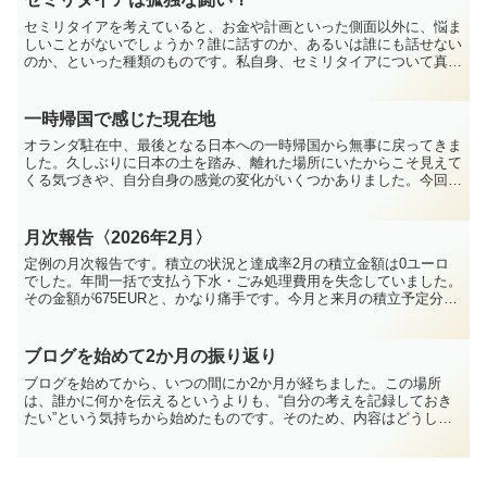
セミリタイアを考えていると、お金や計画といった側面以外に、悩ま
しいことがないでしょうか？誰に話すのか、あるいは誰にも話せない
のか、といった種類のものです。私自身、セミリタイアについて真剣
に話せる相手はとても限られています。そのため、セミリタ...
一時帰国で感じた現在地
オランダ駐在中、最後となる日本への一時帰国から無事に戻ってきま
した。久しぶりに日本の土を踏み、離れた場所にいたからこそ見えて
くる気づきや、自分自身の感覚の変化がいくつかありました。今回
は、一時帰国中に感じた今の私の現在地をざっくばらんに振り...
月次報告〈2026年2月〉
定例の月次報告です。積立の状況と達成率2月の積立金額は0ユーロ
でした。年間一括で支払う下水・ごみ処理費用を失念していました。
その金額が675EURと、かなり痛手です。今月と来月の積立予定分を
いったんこの費用に充て、キャッシュを維持する判断と...
ブログを始めて2か月の振り返り
ブログを始めてから、いつの間にか2か月が経ちました。この場所
は、誰かに何かを伝えるというよりも、“自分の考えを記録しておき
たい”という気持ちから始めたものです。そのため、内容はどうして
も少し真面目寄りの語り口になっています。文章として残して...