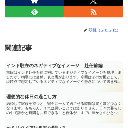
双帆（ふたふね）
関連記事
インド駐在のネガティブなイメージ – 赴任前編 –
前回はインド赴任を前に抱いているポジティブなイメージを整理しま
したが、物事には当然、表と裏があります。今回はその対極として、
現時点で想定しているネガティブなイメージや懸念について書き残し
ておこうと思います。出張として短期滞在するのと、生活の...
理想的な休日の過ごし方
結婚して家族を持つと、完全に一人で過ごせる時間は驚くほど少なく
なります。もちろん、それは悪いことではありません。日々の暮らし
の中で誰かと時間を共有できること自体が、すでに豊かさのひとつで
もあります。それでも、予定も義務もなく、ただ自分のペー...
セミリタイアは孤独な闘い？