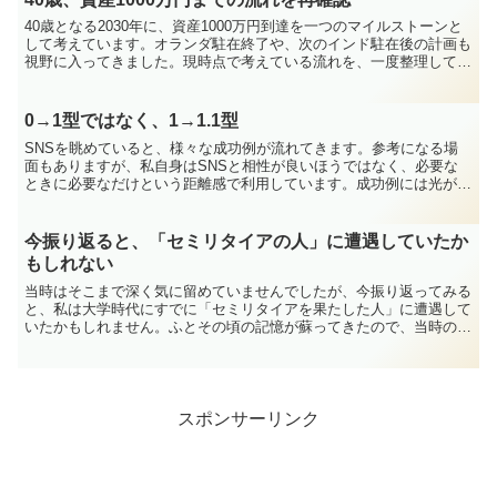
40歳となる2030年に、資産1000万円到達を一つのマイルストーンと
して考えています。オランダ駐在終了や、次のインド駐在後の計画も
視野に入ってきました。現時点で考えている流れを、一度整理してお
こうと思います。2030年までの大まかな流れま...
0→1型ではなく、1→1.1型
SNSを眺めていると、様々な成功例が流れてきます。参考になる場
面もありますが、私自身はSNSと相性が良いほうではなく、必要な
ときに必要なだけという距離感で利用しています。成功例には光が当
たりますが、その裏にある前提や偶然までは見えにくいもの...
今振り返ると、「セミリタイアの人」に遭遇していたか
もしれない
当時はそこまで深く気に留めていませんでしたが、今振り返ってみる
と、私は大学時代にすでに「セミリタイアを果たした人」に遭遇して
いたかもしれません。ふとその頃の記憶が蘇ってきたので、当時のエ
ピソードを掘り起こしてみたいと思います。私が「セミリタ...
スポンサーリンク