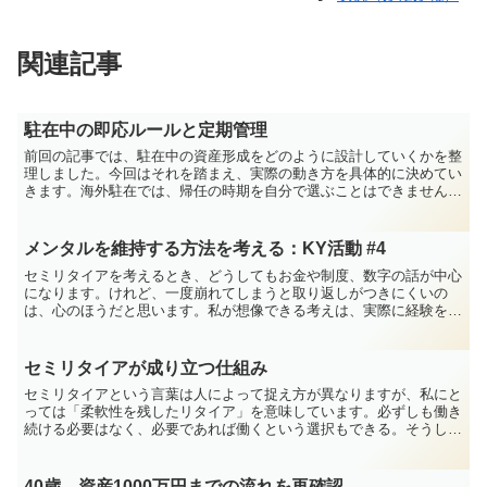
関連記事
駐在中の即応ルールと定期管理
前回の記事では、駐在中の資産形成をどのように設計していくかを整
理しました。今回はそれを踏まえ、実際の動き方を具体的に決めてい
きます。海外駐在では、帰任の時期を自分で選ぶことはできません。
通達は突然であり、相場や為替の動きを見てから判断する余...
メンタルを維持する方法を考える：KY活動 #4
セミリタイアを考えるとき、どうしてもお金や制度、数字の話が中心
になります。けれど、一度崩れてしまうと取り返しがつきにくいの
は、心のほうだと思います。私が想像できる考えは、実際に経験をさ
れた方からすれば、見当違いに映るかもしれません。それでも...
セミリタイアが成り立つ仕組み
セミリタイアという言葉は人によって捉え方が異なりますが、私にと
っては「柔軟性を残したリタイア」を意味しています。必ずしも働き
続ける必要はなく、必要であれば働くという選択もできる。そうした
状態をイメージしています。このように考えたとき、ふと疑...
40歳、資産1000万円までの流れを再確認