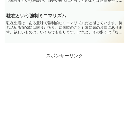
で暮らすという経験が、自分や家族にとってどのような意味を持つの
かについて、少し考えてみたいと思います。海外駐在は金銭...
駐在という強制ミニマリズム
駐在生活は、ある意味で強制的なミニマリズムだと感じています。持
ち込める荷物には限りがあり、帰国時のことも常に頭の片隅にありま
す。欲しいものは、いくらでもあります。けれど、その多くは「なく
ても生活は成り立つもの」です。期限付きの生活だからこそ...
スポンサーリンク