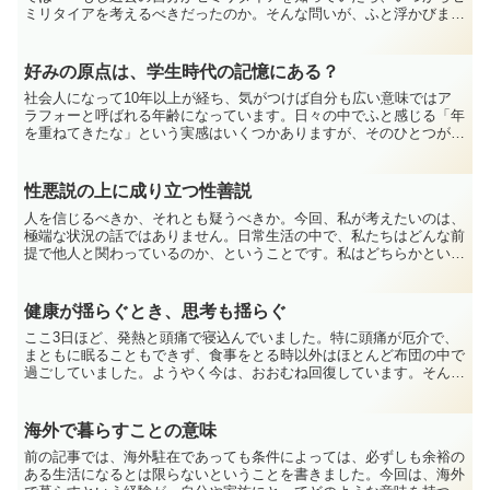
ミリタイアを考えるべきだったのか。そんな問いが、ふと浮かびまし
た。人生のある時点でセミリタイアの概念を知っておくこと...
好みの原点は、学生時代の記憶にある？
社会人になって10年以上が経ち、気がつけば自分も広い意味ではア
ラフォーと呼ばれる年齢になっています。日々の中でふと感じる「年
を重ねてきたな」という実感はいくつかありますが、そのひとつが、
好みの志向です。最近、自分が楽しいと感じるものや、自然...
性悪説の上に成り立つ性善説
人を信じるべきか、それとも疑うべきか。今回、私が考えたいのは、
極端な状況の話ではありません。日常生活の中で、私たちはどんな前
提で他人と関わっているのか、ということです。私はどちらかといえ
ば、人付き合いにおいてドライなほうだと思います。人はま...
健康が揺らぐとき、思考も揺らぐ
ここ3日ほど、発熱と頭痛で寝込んでいました。特に頭痛が厄介で、
まともに眠ることもできず、食事をとる時以外はほとんど布団の中で
過ごしていました。ようやく今は、おおむね回復しています。そんな
状態ではありましたが、いくつか反省すべき点と気づきがあ...
海外で暮らすことの意味
前の記事では、海外駐在であっても条件によっては、必ずしも余裕の
ある生活になるとは限らないということを書きました。今回は、海外