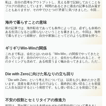
私は、自分の思考をアウトプットし、見える形で記録しておくことを
ブログの目的としています。時間のあるときに過去の記事を読み返す
こともありますが、その中でひとつの“矛盾”に気づきました。今回
は、その矛盾について、自分なりにどう考えるべきかを整理...
海外で暮らすことの意味
前の記事では、海外駐在であっても条件によっては、必ずしも余裕の
ある生活になるとは限らないということを書きました。今回は、海外
で暮らすという経験が、自分や家族にとってどのような意味を持つの
かについて、少し考えてみたいと思います。海外駐在は金銭...
ギリギリWin-Winの関係
これまで私は、会社とはいわゆる「Win-Win」の関係でやってきたと
思っています。自分のやりたいことと、会社から求められること、そ
のタイミングも含めて、ある程度うまく噛み合ってきました。ただ、
その関係もこの先ずっと続くのかというと、結構限界...
Die with Zeroに向けた私なりの立ち回り
「Die with Zero」という考え方については、以前も少し触れたかと思
います。資産を最大化するのではなく、最終的に使い切ることを前提
に人生を設計するという発想です。もし使い切ることを前提にできる
なら、資産形成に充てる時間を必要最小限に...
不安の役割とセミリタイアの推進力
前回は、我が家における夫婦それぞれの役割分担について書きまし