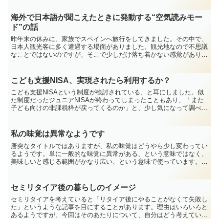
海外で日本語が聞こえたときに発動する“空気読みモー
ド”の話
昨年末の休みに、家族でスペインへ旅行をしてきました。その中で、
日本人観光客に多く遭遇する場面がありました。観光地なので不思議
なことではないのですが、そこで少しだけ落ち着かない感覚がありま
した。なぜそう感じたのかは、その場ではよく分かりません...
こども支援NISA、実現されたら利用するか？
こども支援NISAという制度が検討されている、と耳にしました。似
た制度だったジュニアNISAが終わってしまったこともあり、「また
子ども向けの非課税枠が戻ってくるのか」と、少し気になって調べて
みました。まだ実現が確定した制度ではありませんが、...
私の味覚は異常なようです
唐突なタイトルではありますが、私の味覚はどうやら少し変わってい
るようです。単に一般的な味覚に異常がある、という意味ではなく、
美味しいと感じる範囲がかなり広い、という意味で使っています。自
分ではごく普通の感覚だと思っていたのですが、振り返って...
セミリタイア後の暮らしのイメージ
セミリタイアを考えていると「リタイア後にやることがなくて失敗し
た」というような記事を目にすることがあります。理由はいろいろと
あるようですが、今回はそのあたりについて、自分はどう考えている