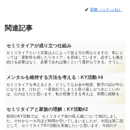
双帆（ふたふね）
関連記事
セミリタイアが成り立つ仕組み
セミリタイアという言葉は人によって捉え方が異なりますが、私にと
っては「柔軟性を残したリタイア」を意味しています。必ずしも働き
続ける必要はなく、必要であれば働くという選択もできる。そうした
状態をイメージしています。このように考えたとき、ふと疑...
メンタルを維持する方法を考える：KY活動 #4
セミリタイアを考えるとき、どうしてもお金や制度、数字の話が中心
になります。けれど、一度崩れてしまうと取り返しがつきにくいの
は、心のほうだと思います。私が想像できる考えは、実際に経験をさ
れた方からすれば、見当違いに映るかもしれません。それでも...
セミリタイアと家族の理解：KY活動#2
前回のKY活動では、セミリタイア前の収入減について検討しまし
た。それから一カ月ほど時間が空いてしまいましたが、今回は第二回
として、セミリタイアKY活動を実施したいと思います。今回のテー