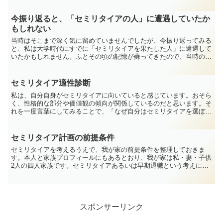
マは、「セミリタイアと家族の理解」についてです。独身の場...
今振り返ると、「セミリタイアの人」に遭遇していたか
もしれない
当時はそこまで深く気に留めていませんでしたが、今振り返ってみる
と、私は大学時代にすでに「セミリタイアを果たした人」に遭遇して
いたかもしれません。ふとその頃の記憶が蘇ってきたので、当時のエ
ピソードを掘り起こしてみたいと思います。私が「セミリタ...
セミリタイア適性診断
私は、自分自身がセミリタイアに向いていると感じています。おそら
く、性格的な部分や価値観の傾向が関係しているのだと思います。そ
れを一度言葉にしてみることで、「なぜ自分はセミリタイアを選ぼう
としているのか」を、もう少し客観的に整理できるのではな...
セミリタイア計画の前提条件
セミリタイアを考えるうえで、我が家の前提条件を整理しておきま
す。本人と家族プロフィールにもあるとおり、我が家は私・妻・子供
2人の四人家族です。セミリタイアあるいは早期退職という考えにつ
いて、妻に対しては既に話をしています。普段日常から自分の...
スポンサーリンク