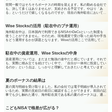
世間一般ではそろそろボーナスの時期を迎えます。私の勤める会社で
も、決して多くはありませんが、支給される予定です。やはり「あ
る」というだけで嬉しくなるものですが、現在の海外駐在においては
少し事情が異なるため、その嬉しさが半減（？）してしまう事...
Wise Stocksの活用（駐在中のプチ運用）
海外駐在中は、日本国内で利用できるNISAやiDeCoといった制度を
使うことができません。そのため、現地通貨で受け取った給与や手当
をどう運用するかが課題となります。Wiseの活用ここで活用してい
るのが送金サービスで知られる Wise です。...
駐在中の資産運用、Wise Stocksの中身
資産運用については、まだまだ勉強の途中だと感じています。それで
も、実際に積み立てを続けていく中で、「自分が一体何に投資してい
るのか」という点は、しっかりと理解しておきたいと考えています。
駐在中は日本の制度（NISAやiDeCoなど）を使うこ...
夏のボーナスの結果は
夏の賞与明細を受け取りました。私の会社では電子明細が導入されて
いるため、実際の支給日の前日に確認することができます。前回の記
事でも少し触れた通り、海外駐在員である私の夏のボーナスは、通常
の各種控除に加え、直近半年間の給与明細でマイナス計上（...
こどもNISAで格差が広がる？