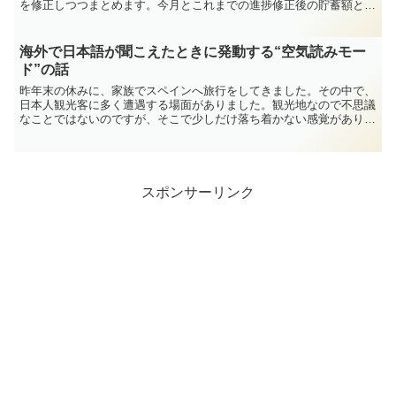
を修正しつつまとめます。今月とこれまでの進捗修正後の貯蓄額と達
成率は下記のようになりました。貯蓄額は、月末の総資産か...
海外で日本語が聞こえたときに発動する“空気読みモー
ド”の話
昨年末の休みに、家族でスペインへ旅行をしてきました。その中で、
日本人観光客に多く遭遇する場面がありました。観光地なので不思議
なことではないのですが、そこで少しだけ落ち着かない感覚がありま
した。なぜそう感じたのかは、その場ではよく分かりません...
スポンサーリンク