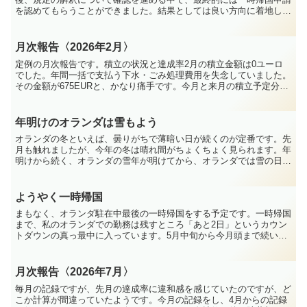
を認めてもらうことができました。結果としては良い方向に着地した
のですが、今回の件では、会社組織の中での「説明のされ方」...
月次報告〈2026年2月〉
定例の月次報告です。積立の状況と達成率2月の積立金額は0ユーロ
でした。年間一括で支払う下水・ごみ処理費用を失念していました。
その金額が675EURと、かなり痛手です。今月と来月の積立予定分を
いったんこの費用に充て、キャッシュを維持する判断と...
年明けのオランダは雪もよう
オランダの冬といえば、曇りがちで薄暗い日が続くのが定番です。先
月も触れましたが、今年の冬は晴れ間がちょくちょく見られます。年
明けから続く、オランダの雪年が明けてから、オランダでは雪の日が
続いています。駐在生活が始まってから振り返ってみても、...
ようやく一時帰国
まもなく、オランダ駐在中最後の一時帰国をする予定です。一時帰国
まで、私のオランダでの勤務は残すところ「あと2日」というカウン
トダウンの真っ最中に入っています。5月中旬から今月頭まで続いて
いた怒涛の海外出張ラッシュをなんとか乗り越え、ようやく...
月次報告〈2026年7月〉
毎月の記録ですが、先月の達成率に違和感を感じていたのですが、ど
こか計算が間違っていたようです。今月の記録をし、4月からの記録