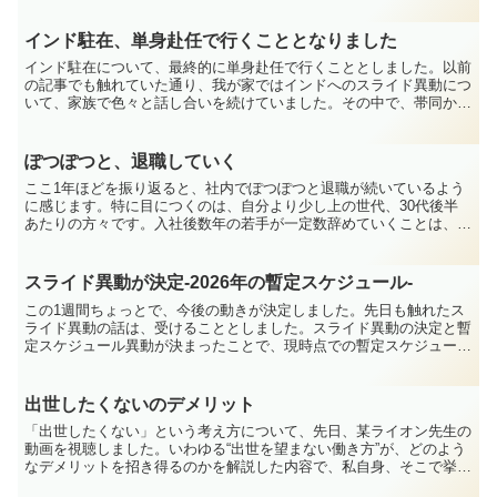
インド駐在、単身赴任で行くこととなりました
インド駐在について、最終的に単身赴任で行くこととしました。以前
の記事でも触れていた通り、我が家ではインドへのスライド異動につ
いて、家族で色々と話し合いを続けていました。その中で、帯同か単
身かについてもかなり悩みましたが、最終的には単身赴任と...
ぽつぽつと、退職していく
ここ1年ほどを振り返ると、社内でぽつぽつと退職が続いているよう
に感じます。特に目につくのは、自分より少し上の世代、30代後半
あたりの方々です。入社後数年の若手が一定数辞めていくことは、以
前から珍しいことではありませんでしたけれど、勤続15年...
スライド異動が決定-2026年の暫定スケジュール-
この1週間ちょっとで、今後の動きが決定しました。先日も触れたス
ライド異動の話は、受けることとしました。スライド異動の決定と暫
定スケジュール異動が決まったことで、現時点での暫定スケジュール
も共有されています。10月を目途に後任者が赴任し、そこ...
出世したくないのデメリット
「出世したくない」という考え方について、先日、某ライオン先生の
動画を視聴しました。いわゆる“出世を望まない働き方”が、どのよう
なデメリットを招き得るのかを解説した内容で、私自身、そこで挙げ
られていた前提条件にかなり当てはまる状態にあると感じ...